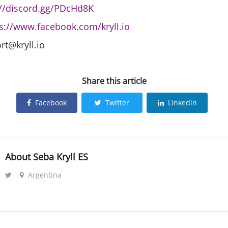
://discord.gg/PDcHd8K
s://www.facebook.com/kryll.io
rt@kryll.io
Share this article
Facebook
Twitter
Linkedin
About
Seba Kryll ES
Argentina