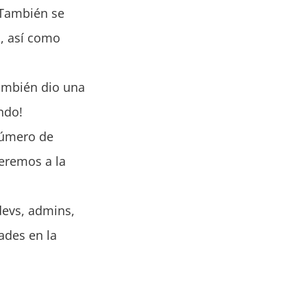
 También se
s, así como
ambién dio una
ndo!
número de
eremos a la
devs, admins,
ades en la