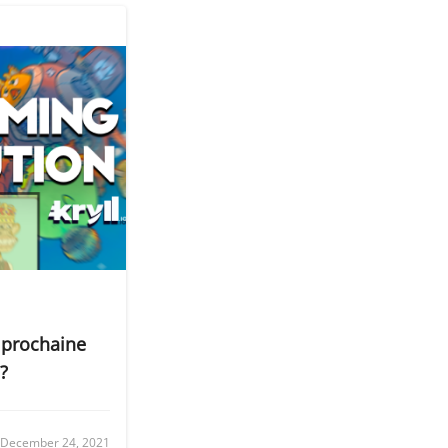
a prochaine
?
December 24, 2021