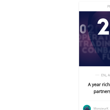
P
EN
,
A year ric
partner
MonsieurK