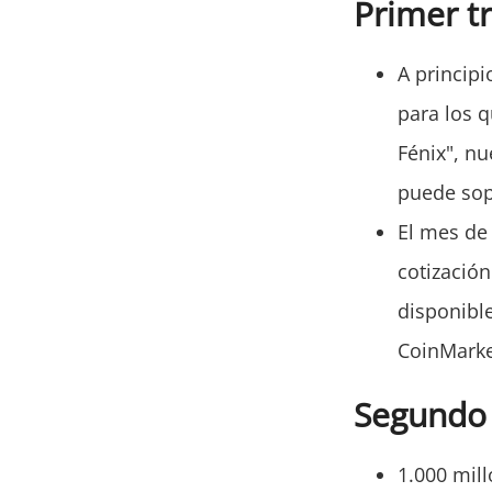
Primer t
A principi
para los q
Fénix", nu
puede sopo
El mes de 
cotizació
disponible
CoinMarke
Segundo 
1.000 mil