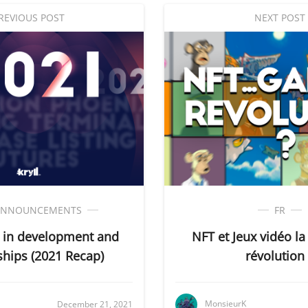
REVIOUS POST
NEXT POST
ANNOUNCEMENTS
FR
h in development and
NFT et Jeux vidéo l
ships (2021 Recap)
révolution 
MonsieurK
December 21, 2021