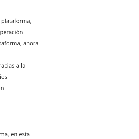
a plataforma,
Operación
ataforma, ahora
acias a la
ios
en
ma, en esta