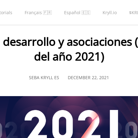
torials
Français 🇫🇷
Español 🇪🇸
Kryll.io
$KR
 desarrollo y asociaciones 
del año 2021)
SEBA KRYLL ES
DECEMBER 22, 2021