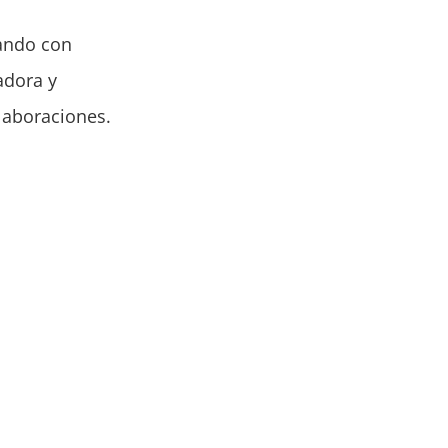
mando con
adora y
laboraciones.