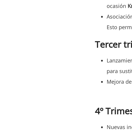
ocasión
Kr
Asociació
Esto perm
Tercer t
Lanzamien
para susti
Mejora de 
4º Trime
Nuevas in