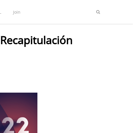
L
Join
(Recapitulación