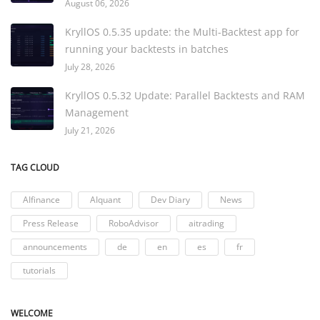
August 06, 2026
KryllOS 0.5.35 update: the Multi-Backtest app for
running your backtests in batches
July 28, 2026
KryllOS 0.5.32 Update: Parallel Backtests and RAM
Management
July 21, 2026
TAG CLOUD
AIfinance
AIquant
Dev Diary
News
Press Release
RoboAdvisor
aitrading
announcements
de
en
es
fr
tutorials
WELCOME