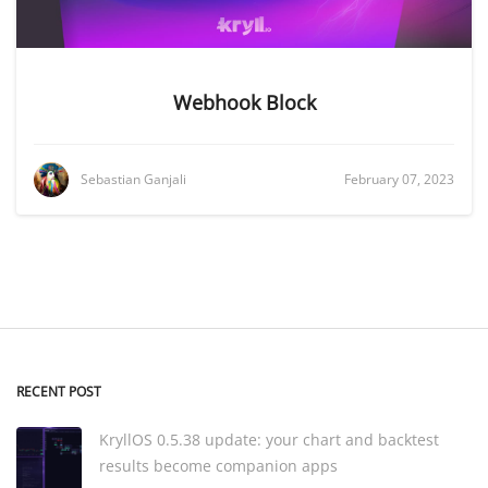
Webhook Block
Sebastian Ganjali
February 07, 2023
RECENT POST
KryllOS 0.5.38 update: your chart and backtest
results become companion apps