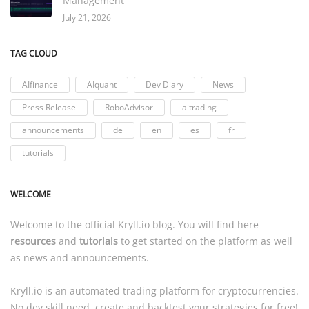
Management
July 21, 2026
TAG CLOUD
AIfinance
AIquant
Dev Diary
News
Press Release
RoboAdvisor
aitrading
announcements
de
en
es
fr
tutorials
WELCOME
Welcome to the official
Kryll.io
blog. You will find here
resources
and
tutorials
to get started on the platform as well
as news and announcements.
Kryll.io
is an automated trading platform for cryptocurrencies.
No dev skill need, create and backtest your strategies for free!