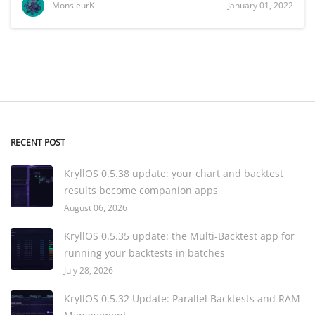
MonsieurK
January 01, 2022
RECENT POST
KryllOS 0.5.38 update: your chart and backtest
results become companion apps
August 06, 2026
KryllOS 0.5.35 update: the Multi-Backtest app for
running your backtests in batches
July 28, 2026
KryllOS 0.5.32 Update: Parallel Backtests and RAM