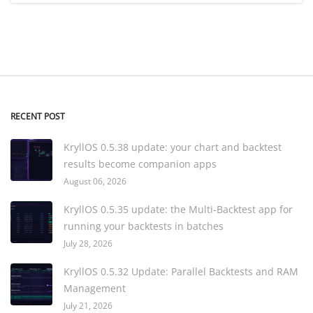
RECENT POST
KryllOS 0.5.38 update: your chart and backtest
results become companion apps
August 06, 2026
KryllOS 0.5.35 update: the Multi-Backtest app for
running your backtests in batches
July 28, 2026
KryllOS 0.5.32 Update: Parallel Backtests and RAM
Management
July 21, 2026