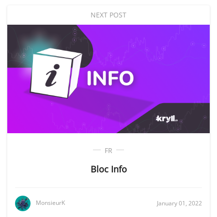
NEXT POST
FR
Bloc Info
MonsieurK
January 01, 2022