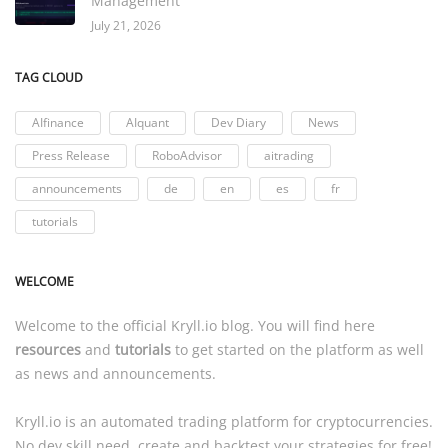
Management
July 21, 2026
TAG CLOUD
AIfinance
AIquant
Dev Diary
News
Press Release
RoboAdvisor
aitrading
announcements
de
en
es
fr
tutorials
WELCOME
Welcome to the official
Kryll.io
blog. You will find here
resources
and
tutorials
to get started on the platform as well
as news and announcements.
Kryll.io
is an automated trading platform for cryptocurrencies.
No dev skill need, create and backtest your strategies for free!