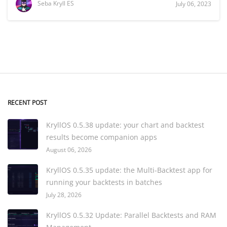
Seba Kryll ES
July 06, 2023
RECENT POST
KryllOS 0.5.38 update: your chart and backtest
results become companion apps
August 06, 2026
KryllOS 0.5.35 update: the Multi-Backtest app for
running your backtests in batches
July 28, 2026
KryllOS 0.5.32 Update: Parallel Backtests and RAM