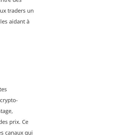
 aux traders un
les aidant à
tes
 crypto-
tage,
es prix. Ce
es canaux qui