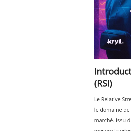
Introduct
(RSI)
Le Relative St
le domaine de 
marché. Issu de
mesure la vites