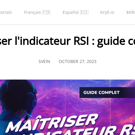
torials
Français 🇫🇷
Español 🇪🇸
Kryll.io
$KR
ser l'indicateur RSI : guide 
SVEIN
OCTOBER 27, 2023