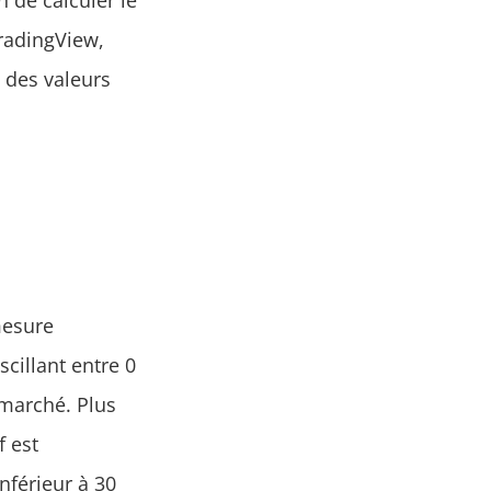
 de calculer le
radingView,
s des valeurs
mesure
cillant entre 0
 marché. Plus
f est
inférieur à 30