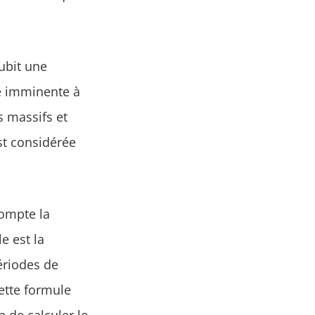
ubit une
se imminente à
s massifs et
est considérée
ompte la
e est la
ériodes de
ette formule