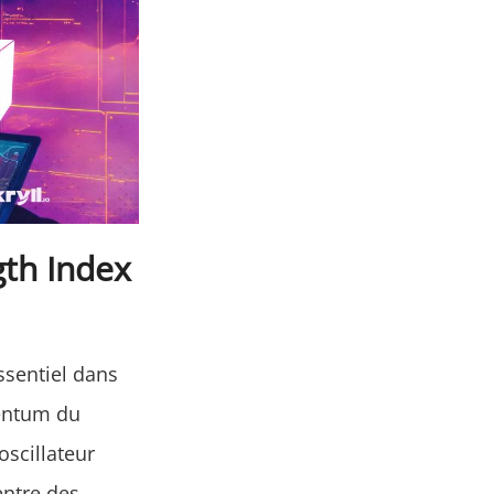
gth Index
ssentiel dans
mentum du
oscillateur
entre des