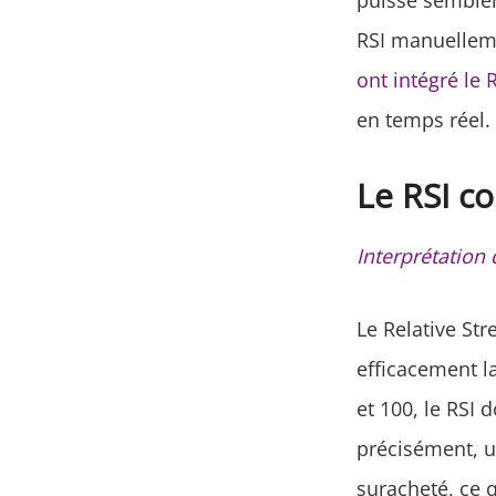
puisse sembler
RSI manuellem
ont intégré le 
en temps réel.
Le RSI c
Interprétation 
Le Relative St
efficacement l
et 100, le RSI 
précisément, u
suracheté, ce q