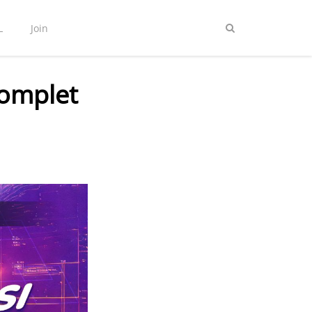
L
Join
complet