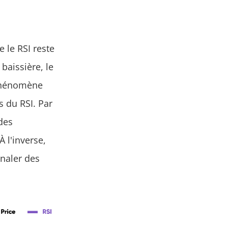
e le RSI reste
aissière, le
 phénomène
s du RSI. Par
des
 l'inverse,
naler des