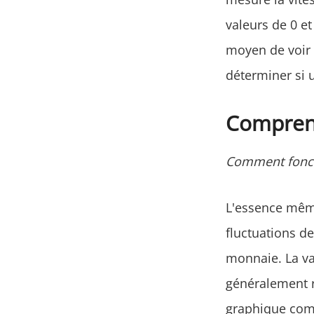
valeurs de 0 et
moyen de voir l
déterminer si 
Comprend
Comment foncti
L'essence même
fluctuations de
monnaie. La va
généralement r
graphique comp