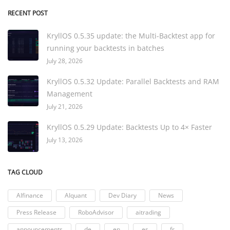
RECENT POST
KryllOS 0.5.35 update: the Multi-Backtest app for
running your backtests in batches
July 28, 2026
KryllOS 0.5.32 Update: Parallel Backtests and RAM
Management
July 21, 2026
KryllOS 0.5.29 Update: Backtests Up to 4× Faster
July 13, 2026
TAG CLOUD
AIfinance
AIquant
Dev Diary
News
Press Release
RoboAdvisor
aitrading
announcements
de
en
es
fr