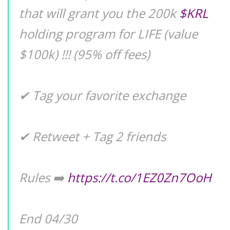
that will grant you the 200k
$KRL
holding program for LIFE (value
$100k) !!! (95% off fees)
✔ Tag your favorite exchange
✔ Retweet + Tag 2 friends
Rules ➡️
https://t.co/1EZ0Zn7OoH
End 04/30