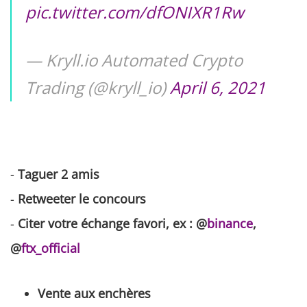
pic.twitter.com/dfONIXR1Rw
— Kryll.io Automated Crypto
Trading (@kryll_io)
April 6, 2021
-
Taguer 2 amis
-
Retweeter le concours
-
Citer votre échange favori, ex : @
binance
,
@
ftx_official
Vente aux enchères