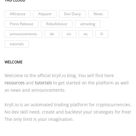
TAG CLOUD
AIfinance
AIquant
Dev Diary
News
Press Release
RoboAdvisor
aitrading
announcements
de
en
es
fr
tutorials
WELCOME
Welcome to the official
Kryll.io
blog. You will find here
resources
and
tutorials
to get started on the platform as well
as news and announcements.
Kryll.io
is an automated trading platform for cryptocurrencies.
No dev skill need, create and backtest your strategies for free!
The only limit is your imagination.