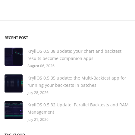
RECENT POST
KryllOS 0.5.38 update: your chart and backtest
results become companion apps
August 06, 2026
KryllOS 0.5.35 update: the Multi-Backtest app for
running your backtests in batches
July 28, 2026
KryllOS 0.5.32 Update: Parallel Backtests and RAM
Management
July 21, 2026