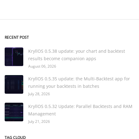
RECENT POST
KryllOS 0.5.38 update: your chart and backtest
results become companion apps
August 06, 2026
KryllOS 0.5.35 update: the Multi-Backtest app for
running your backtests in batches
July 28, 2026
KryllOS 0.5.32 Update: Parallel Backtests and RAM
Management
July 21, 2026
TAG CLOUD