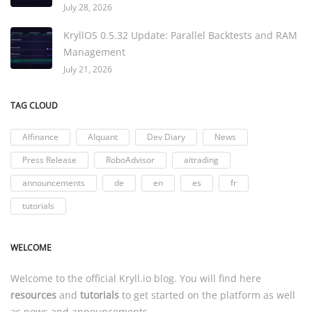
July 28, 2026
KryllOS 0.5.32 Update: Parallel Backtests and RAM
Management
July 21, 2026
TAG CLOUD
AIfinance
AIquant
Dev Diary
News
Press Release
RoboAdvisor
aitrading
announcements
de
en
es
fr
tutorials
WELCOME
Welcome to the official
Kryll.io
blog. You will find here
resources
and
tutorials
to get started on the platform as well
as news and announcements.