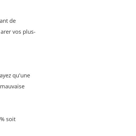
tant de
arer vos plus-
 payez qu'une
e mauvaise
% soit