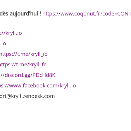
dès aujourd'hui !
https://www.coqonut.fr?code=CQN
://kryll.io
.io
https://t.me/kryll_io
https://t.me/kryll_fr
://discord.gg/PDcHd8K
ps://www.facebook.com/kryll.io
ort@kryll.zendesk.com