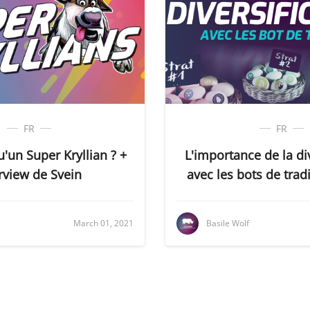
FR
FR
u'un Super Kryllian ? +
L'importance de la div
rview de Svein
avec les bots de tradi
Basile Wolf
March 01, 2021