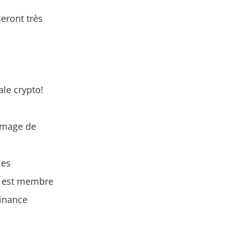
seront très
ale crypto!
ommage de
les
ut est membre
Finance