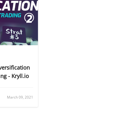
ersification
ng - Kryll.io
March 09, 2021