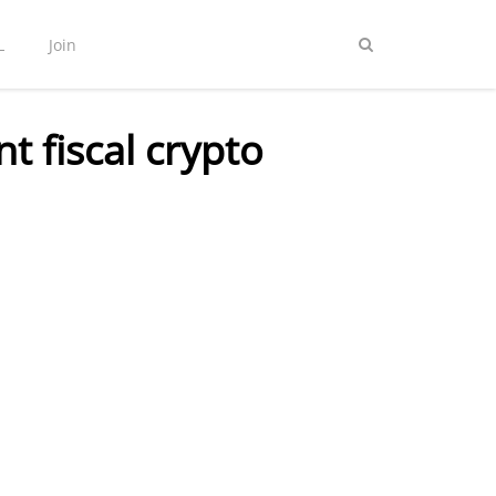
L
Join
nt fiscal crypto