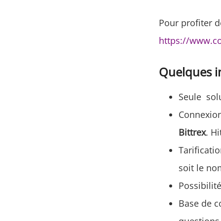
Pour profiter d
https://www.c
Quelques i
Seule sol
Connexion
Bittrex
. H
Tarificati
soit le n
Possibilit
Base de co