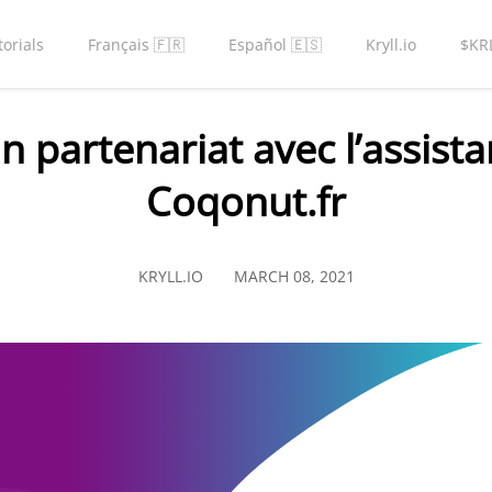
torials
Français 🇫🇷
Español 🇪🇸
Kryll.io
$KR
n partenariat avec l’assista
Coqonut.fr
KRYLL.IO
MARCH 08, 2021