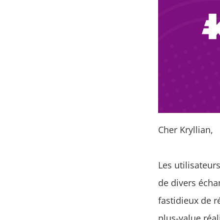
Cher Kryllian,
Les utilisateur
de divers échan
fastidieux de r
plus-value réal