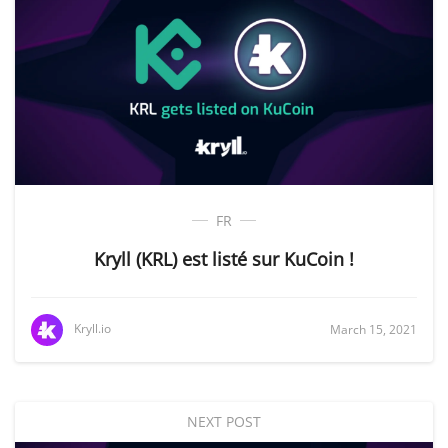
FR
Kryll (KRL) est listé sur KuCoin !
Kryll.io
March 15, 2021
NEXT POST