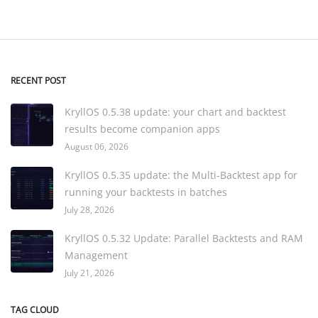
RECENT POST
KryllOS 0.5.38 update: your chart and backtest
results become companion apps
August 06, 2026
KryllOS 0.5.35 update: the Multi-Backtest app for
running your backtests in batches
July 28, 2026
KryllOS 0.5.32 Update: Parallel Backtests and RAM
Management
July 21, 2026
TAG CLOUD