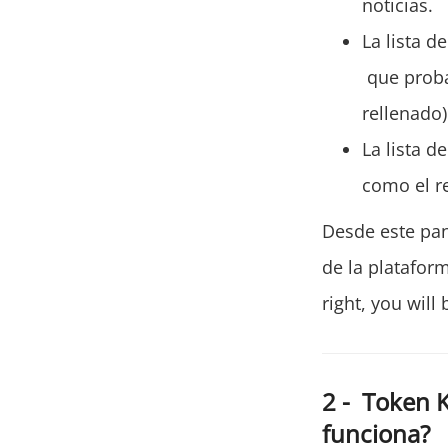
noticias.
La lista d
que proba
rellenado)
La lista d
como el r
Desde este pan
de la platafor
right, you will
2 - Token K
funciona?