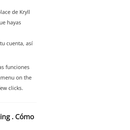
lace de Kryll
que hayas
tu cuenta, así
as funciones
e menu on the
few clicks.
ding . Cómo