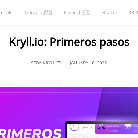
torials
Français 🇫🇷
Español 🇪🇸
Kryll.io
$KR
Kryll.io: Primeros pasos
SEBA KRYLL ES
JANUARY 10, 2022