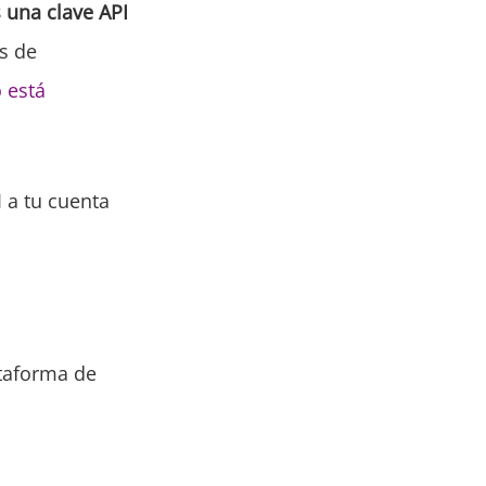
 una clave API
s de
 está
I a tu cuenta
ataforma de