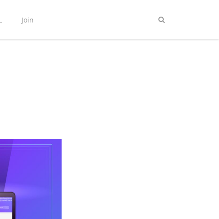
L
Join